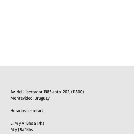
Av. del Libertador 1985 apto. 202, (11800)
Montevideo, Uruguay
Horarios secretaría
L, M y V 13hs a 17hs
M y J 9a 13hs