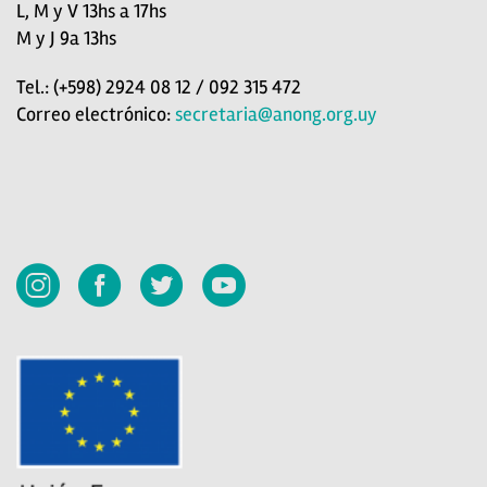
L, M y V 13hs a 17hs
M y J 9a 13hs
Tel.: (+598) 2924 08 12 / 092 315 472
Correo electrónico:
secretaria@anong.org.uy