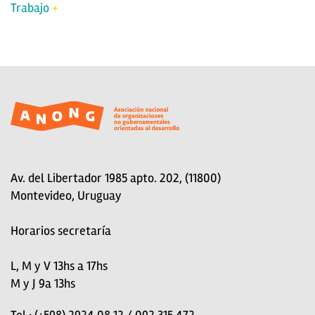
Trabajo
Av. del Libertador 1985 apto. 202, (11800)
Montevideo, Uruguay
Horarios secretaría
L, M y V 13hs a 17hs
M y J 9a 13hs
Tel.: (+598) 2924 08 12 / 092 315 472