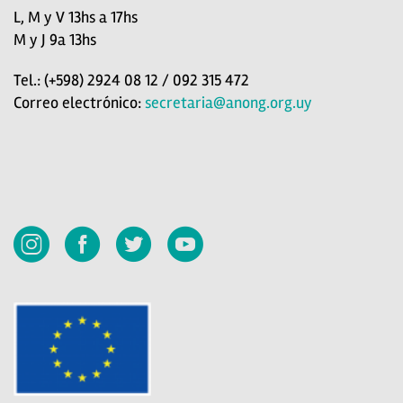
L, M y V 13hs a 17hs
M y J 9a 13hs
Tel.: (+598) 2924 08 12 / 092 315 472
Correo electrónico:
secretaria@anong.org.uy