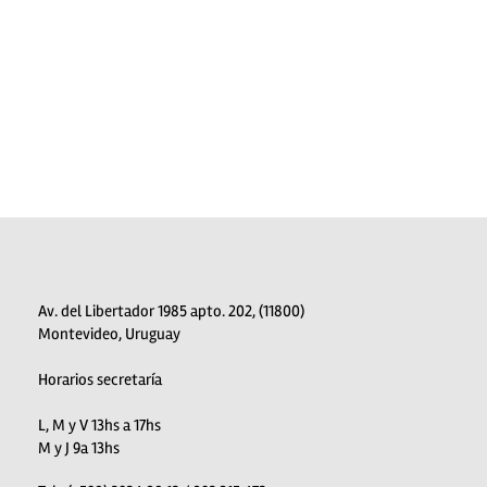
Av. del Libertador 1985 apto. 202, (11800)
Montevideo, Uruguay
Horarios secretaría
L, M y V 13hs a 17hs
M y J 9a 13hs