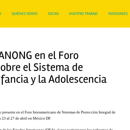
O
QUIÉNES SOMOS
SOCIAS
NUESTRO TRABAJO
NOVEDADES
 ANONG en el Foro
obre el Sistema de
nfancia y la Adolescencia
esente en el Foro Interamericano de Sistemas de Protección Integral de
s 23 al 27 de abril en México DF.
n de los Estados Americanos (OEA), al que participaron los gobiernos de