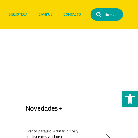
Buscar
BIBLIOTECA
CAMPUS
CONTACTO
Abrir 
Novedades +
Evento paralelo: «Niñas, niños y
adolescentes y crimen