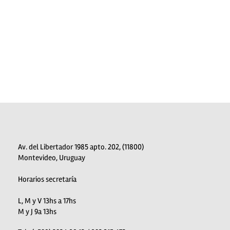
Av. del Libertador 1985 apto. 202, (11800)
Montevideo, Uruguay
Horarios secretaría
L, M y V 13hs a 17hs
M y J 9a 13hs