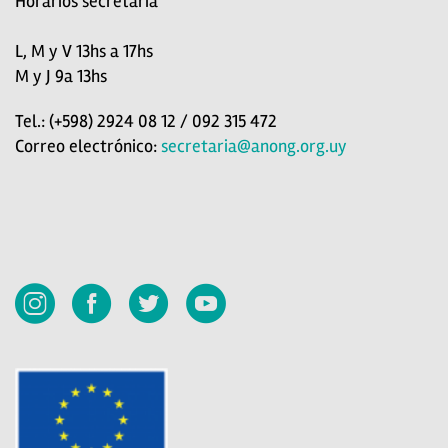
Horarios secretaría
L, M y V 13hs a 17hs
M y J 9a 13hs
Tel.: (+598) 2924 08 12 / 092 315 472
Correo electrónico:
secretaria@anong.org.uy