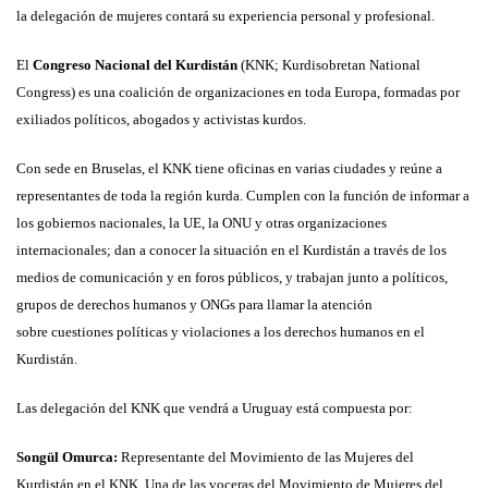
la delegación de mujeres contará su experiencia personal y profesional.
El
Congreso Nacional del Kurdistán
(KNK; Kurdisobretan National
Congress) es
una coalición de organizaciones en toda Europa, formadas por
exiliados políticos,
abogados y activistas kurdos.
Con sede en Bruselas, el KNK tiene oficinas en varia
s ciudades y reúne a
representantes de toda la región kurda.
Cumplen con la función de informar a
los gobiernos nacionales, la UE, la ONU y
otras organizaciones
internacionales; dan a conocer la situación en el Kurdistán a
través de los
medios de comunicación y en foros públicos, y trabajan junto a
políticos,
grupos de derechos humanos y ONGs para llamar la atención
sobre
cuestiones políticas y violaciones a los derechos humanos en el
Kurdistán.
Las delegación del KNK que vendrá a Uruguay está compuesta por:
Songül Omurca:
Representante del Movimiento de las Mujeres del
Kurdistán en el
KNK. Una de las voceras del Movimiento de Mujeres del