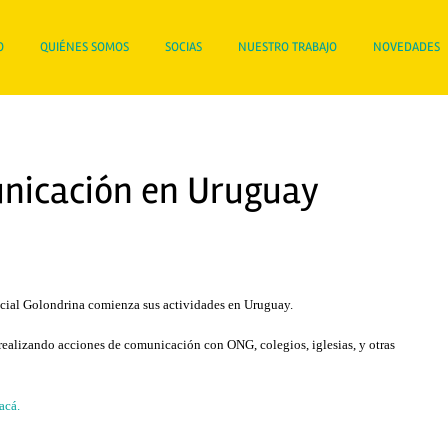
O
QUIÉNES SOMOS
SOCIAS
NUESTRO TRABAJO
NOVEDADES
nicación en Uruguay
ial Golondrina comienza sus actividades en Uruguay.
 realizando acciones de comunicación con ONG, colegios, iglesias, y otras
acá.