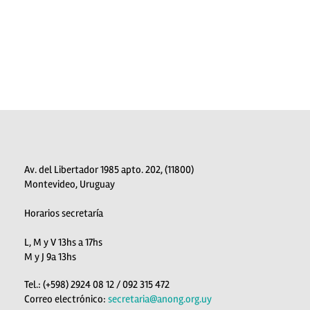
Av. del Libertador 1985 apto. 202, (11800)
Montevideo, Uruguay
Horarios secretaría
L, M y V 13hs a 17hs
M y J 9a 13hs
Tel.: (+598) 2924 08 12 / 092 315 472
Correo electrónico:
secretaria@anong.org.uy