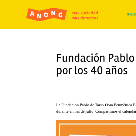
INICI
Fundación Pablo 
por los 40 años
La Fundación Pablo de Tarso-Obra Ecuménica Bar
durante el mes de julio. Compartimos el calendar