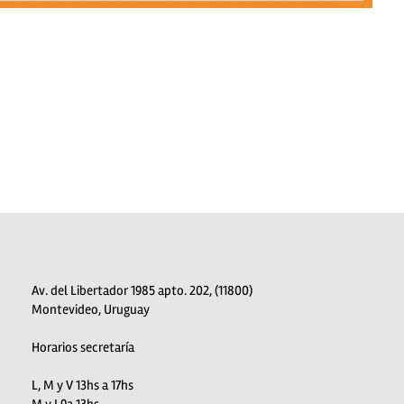
Av. del Libertador 1985 apto. 202, (11800)
Montevideo, Uruguay
Horarios secretaría
L, M y V 13hs a 17hs
M y J 9a 13hs