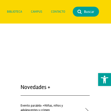
Buscar
BIBLIOTECA
CAMPUS
CONTACTO
Abrir 
Novedades +
Evento paralelo: «Niñas, niños y
adolescentes y crimen