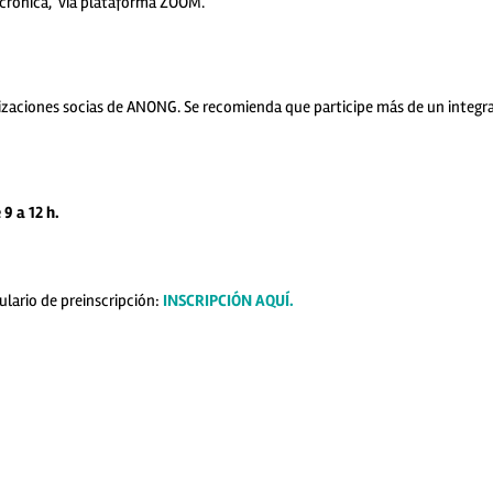
incrónica, vía plataforma ZOOM.
izaciones socias de ANONG. Se recomienda que participe más de un integr
9 a 12 h.
lario de preinscripción:
INSCRIPCIÓN AQUÍ.