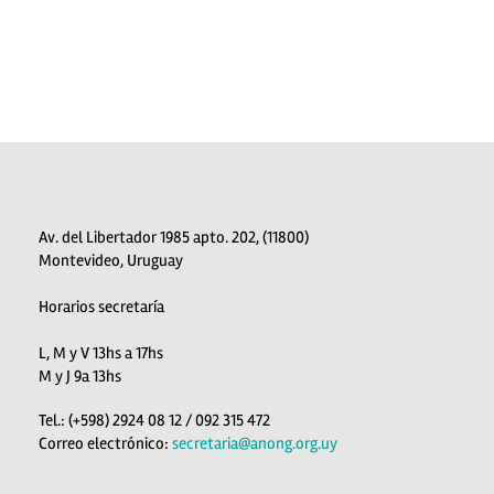
Av. del Libertador 1985 apto. 202, (11800)
Montevideo, Uruguay
Horarios secretaría
L, M y V 13hs a 17hs
M y J 9a 13hs
Tel.: (+598) 2924 08 12 / 092 315 472
Correo electrónico:
secretaria@anong.org.uy