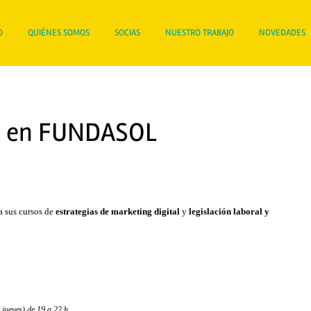
O
QUIÉNES SOMOS
SOCIAS
NUESTRO TRABAJO
NOVEDADES
o en FUNDASOL
a sus cursos de
estrategias de marketing digital
y
legislación laboral y
 jueves) de 19 a 22 h.