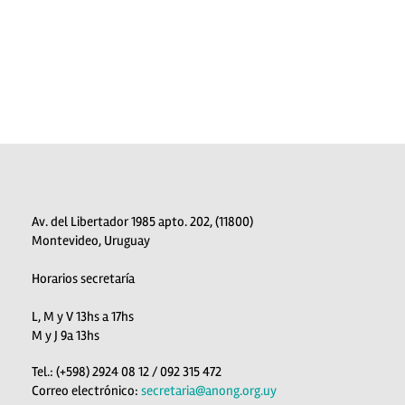
Av. del Libertador 1985 apto. 202, (11800)
Montevideo, Uruguay
Horarios secretaría
L, M y V 13hs a 17hs
M y J 9a 13hs
Tel.: (+598) 2924 08 12 / 092 315 472
Correo electrónico:
secretaria@anong.org.uy