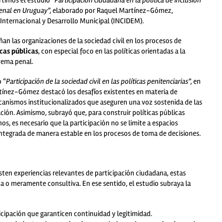
timos el estudio “
Participación ciudadana en la política de inclusión
penal en Uruguay
”, elaborado por Raquel Martínez-Gómez,
 Internacional y Desarrollo Municipal (INCIDEM).
ñan las organizaciones de la sociedad civil en los procesos de
icas públicas
, con especial foco en las políticas orientadas a la
tema penal.
 “
Participación de la sociedad civil en las políticas penitenciarias
”, en
rtínez-Gómez destacó los desafíos existentes en materia de
canismos institucionalizados que aseguren una voz sostenida de las
ión. Asimismo, subrayó que, para construir políticas públicas
s, es necesario que la participación no se limite a espacios
 integrada de manera estable en los procesos de toma de decisiones.
isten experiencias relevantes de participación ciudadana, estas
 o meramente consultiva. En ese sentido, el estudio subraya la
cipación que garanticen continuidad y legitimidad.