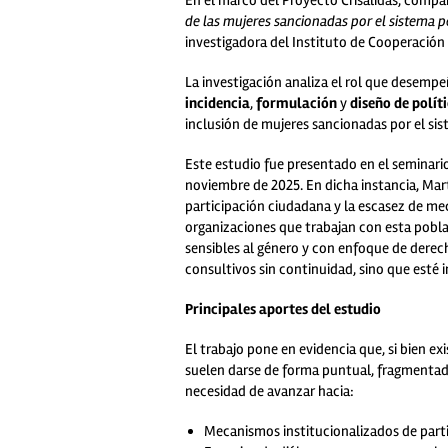
En el marco del Proyecto Crisálidas, compar
de las mujeres sancionadas por el sistema 
investigadora del Instituto de Cooperación
La investigación analiza el rol que desempe
incidencia
,
formulación
y
diseño de polít
inclusión de mujeres sancionadas por el sis
Este estudio fue presentado en el seminario
noviembre de 2025. En dicha instancia, Ma
participación ciudadana y la escasez de me
organizaciones que trabajan con esta poblac
sensibles al género y con enfoque de derecho
consultivos sin continuidad, sino que esté
Principales aportes del estudio
El trabajo pone en evidencia que, si bien ex
suelen darse de forma puntual, fragmentada
necesidad de avanzar hacia:
Mecanismos institucionalizados de parti