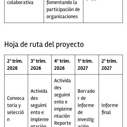
colaborativa
fomentando la
participación de
organizaciones
Hoja de ruta del proyecto
2º trim.
3º trim.
4º trim.
1º trim.
2º trim.
2026
2026
2026
2027
2027
Activida
des
Activida
Borrado
seguimi
Convoca
des
r de
ento e
toria y
seguimi
informe
Informe
impleme
selecció
ento e
de
final
ntación
n
impleme
investig
Reporte
ntación
ación