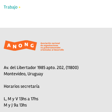
Trabajo
Av. del Libertador 1985 apto. 202, (11800)
Montevideo, Uruguay
Horarios secretaría
L, M y V 13hs a 17hs
M y J 9a 13hs