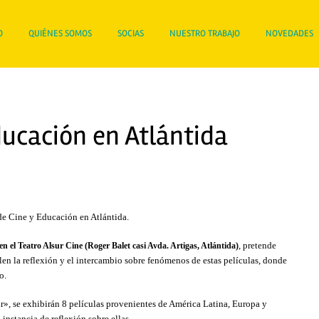
O
QUIÉNES SOMOS
SOCIAS
NUESTRO TRABAJO
NOVEDADES
ducación en Atlántida
de Cine y Educación en Atlántida.
, pretende
 en el Teatro Alsur Cine (Roger Balet casi Avda. Artigas, Atlántida)
en la reflexión y el intercambio sobre fenómenos de estas películas, donde
o.
r»,
se exhibirán 8 películas provenientes de América Latina, Europa y
instancia de reflexión sobre ellas.