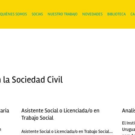
QUIÉNES SOMOS
SOCIAS
NUESTRO TRABAJO
NOVEDADES
BIBLIOTECA
CA
 la Sociedad Civil
aria
Asistente Social o Licenciada/o en
Anali
Trabajo Social
El Ins
n
Urugua
Asistente Social o Licenciada/o en Trabajo Social....