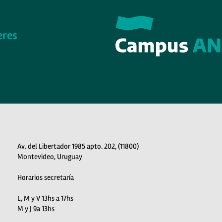
eres
Av. del Libertador 1985 apto. 202, (11800)
Montevideo, Uruguay
Horarios secretaría
L, M y V 13hs a 17hs
M y J 9a 13hs