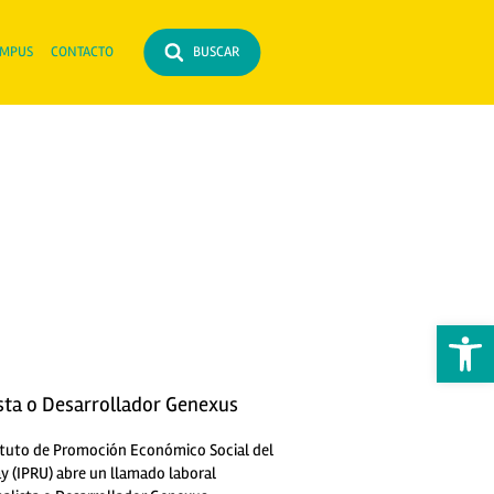
MPUS
CONTACTO
BUSCAR
Abrir 
sta o Desarrollador Genexus
tituto de Promoción Económico Social del
y (IPRU) abre un llamado laboral