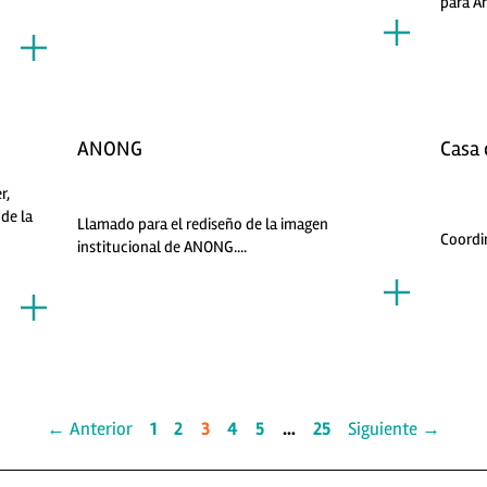
para An
ANONG
Casa 
r,
 de la
Llamado para el rediseño de la imagen
Coordin
institucional de ANONG....
← Anterior
1
2
3
4
5
…
25
Siguiente →