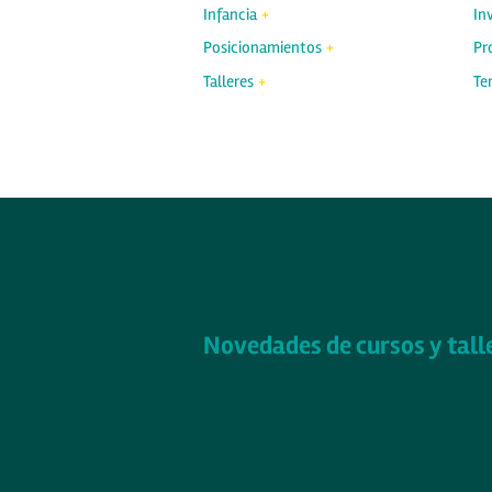
Infancia
In
Posicionamientos
Pr
Talleres
Ter
Novedades de cursos y tall