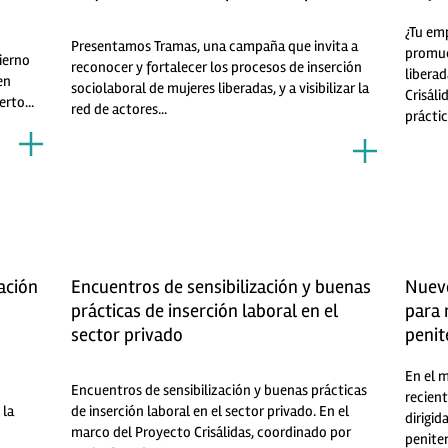
¿Tu em
Presentamos Tramas, una campaña que invita a
promue
ierno
reconocer y fortalecer los procesos de inserción
liberad
en
sociolaboral de mujeres liberadas, y a visibilizar la
Crisáli
rto...
red de actores...
práctic
ación
Encuentros de sensibilización y buenas
Nuevo
prácticas de inserción laboral en el
para 
sector privado
penit
En el 
Encuentros de sensibilización y buenas prácticas
recien
 la
de inserción laboral en el sector privado. En el
dirigid
marco del Proyecto Crisálidas, coordinado por
peniten