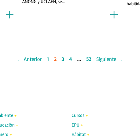
ANONG y UCLAEH, se...
habilid
← Anterior
1
2
3
4
…
52
Siguiente →
biente
Cursos
ucación
EPU
nero
Hábitat