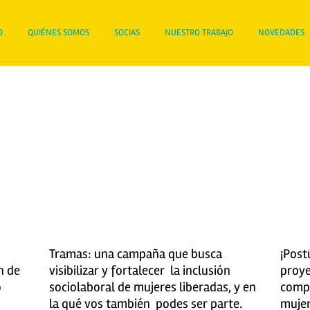
O
QUIÉNES SOMOS
SOCIAS
NUESTRO TRABAJO
NOVEDADES
Tramas: una campaña que busca
¡Postú
n de
visibilizar y fortalecer la inclusión
proye
o
sociolaboral de mujeres liberadas, y en
compr
la qué vos también podes ser parte.
mujer