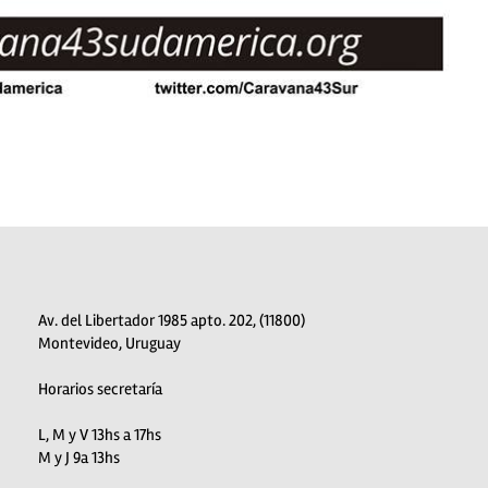
Av. del Libertador 1985 apto. 202, (11800)
Montevideo, Uruguay
Horarios secretaría
L, M y V 13hs a 17hs
M y J 9a 13hs