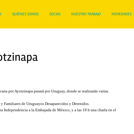
O
QUIÉNES SOMOS
SOCIAS
NUESTRO TRABAJO
NOVEDADES
otzinapa
cana por Ayotzinapa pasará por Uruguay, donde se realizarán varias
s y Familiares de Uruguayos Desaparecidos y Detenidos.
aza Independencia a la Embajada de México, y a las 19 h una charla en el