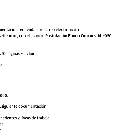
umentación requerida por correo electrónico a
setiembre
, con el asunto:
Postulación Fondo Concursable OSC
10 páginas e incluirá:
o.
.000.
la siguiente documentación:
cedentes y líneas de trabajo.
es.
.