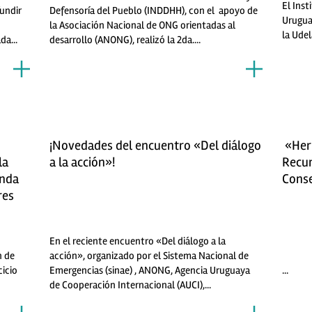
El Inst
fundir
Defensoría del Pueblo (INDDHH), con el apoyo de
Urugua
n
la Asociación Nacional de ONG orientadas al
la Udel
da...
desarrollo (ANONG), realizó la 2da....
¡Novedades del encuentro «Del diálogo
«Herr
la
a la acción»!
Recur
enda
Cons
res
En el reciente encuentro «Del diálogo a la
n de
acción», organizado por el Sistema Nacional de
cicio
Emergencias (sinae) , ANONG, Agencia Uruguaya
...
de Cooperación Internacional (AUCI),...